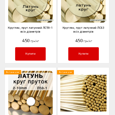
Кругляк, прут латунний ЛС59-1
Кругляк, прут латунний ЛС63
всіх діаметрів
всіх діаметрів
450
450
грн/кг
грн/кг
Купити
Купити
Вигідна ціна
Вигідна ціна