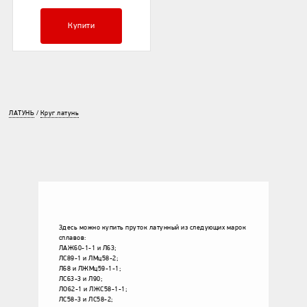
Купити
ЛАТУНЬ
/
Круг латунь
Здесь можно купить пруток латунный из следующих марок
сплавов:
ЛАЖ60-1-1 и Л63;
ЛС89-1 и ЛМц58-2;
Л68 и ЛЖМц59-1-1;
ЛС63-3 и Л90;
ЛО62-1 и ЛЖС58-1-1;
ЛС58-3 и ЛС58-2;