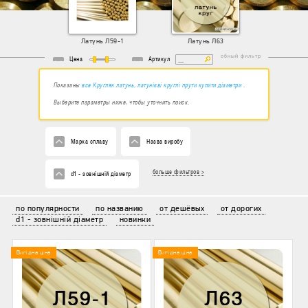
Латунь Л59-1
Латунь Л63
удобный фильтр
Цена
Артикул
Показаны
все Кругляк латунь, латунієві круглі прути купити діаметри
.
Выберите параметры ниже, чтобы уточнить поиск.
Марка сплаву
Назва виробу
больше фильтров >
d1 - зовнішній діаметр
по популярности
по названию
от дешёвых
от дорогих
d1 - зовнішній діаметр
новинки
Вигідна ціна
Вигідна ціна