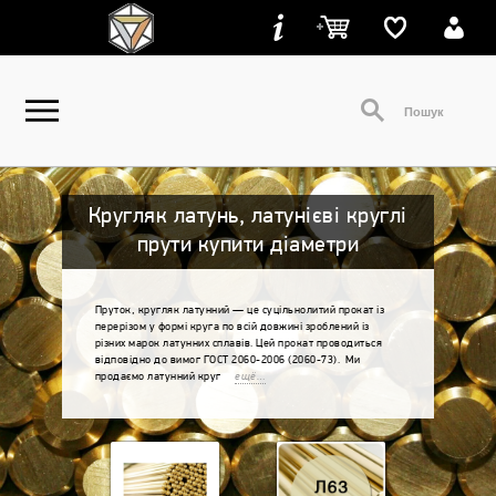
Кругляк латунь, латунієві круглі
прути купити діаметри
Пруток, кругляк латунний — це суцільнолитий прокат із
перерізом у формі круга по всій довжині зроблений із
різних марок латунних сплавів. Цей прокат проводиться
відповідно до вимог ГОСТ 2060-2006 (2060-73). Ми
продаємо латунний круг
ещё…